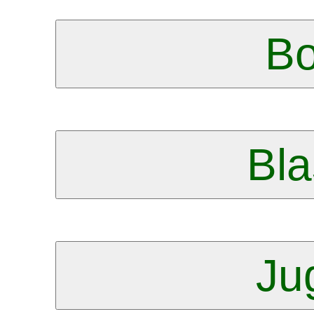
B
Bla
Ju